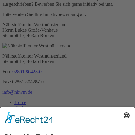
ausgeschrieben? Bewerben Sie sich gerne initiativ bei uns.
Bitte senden Sie Ihre Initiativbewerbung an:
Nährstoffkontor Westmünsterland
Herrn Lukas Große-Venhaus
Steinrott 17, 46325 Borken
Nährstoffkontor
Westmünsterland
Steinrott 17,
46325 Borken
Fon:
02861 80428-0
Fax: 02861 80428-10
info@nkwm.de
Home
Stellenangebote
Ansprechpartner
Download Flyer
Suchen
Impressum
Datenschutz