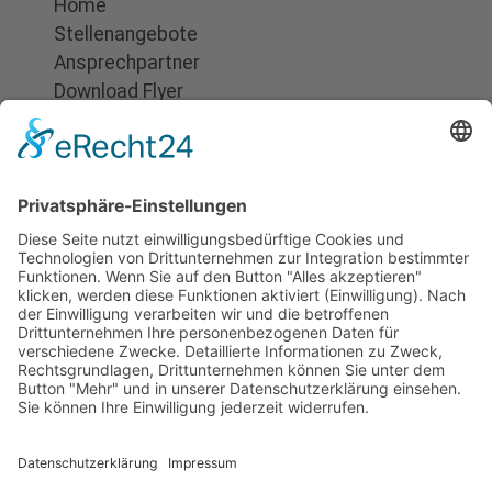
Home
Stellenangebote
Ansprechpartner
Download Flyer
Suchen
Impressum
Datenschutz
Produkte
Dokumentation
Technik
Transporte
Tankaufliegertransporte
Feststofftransporte
Hakenlift
Transportfässer
Abfalltransporte
Frachtvereinbarung