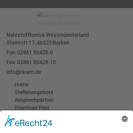
Nährstoffkontor
Westmünsterland
Steinrott 17,
46325 Borken
Fon:
02861 80428-0
Fax: 02861 80428-10
info@nkwm.de
Home
Stellenangebote
Ansprechpartner
Download Flyer
Suchen
Impressum
Datenschutz