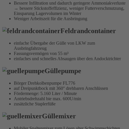
Bessere Infiltration und dadurch geringere Ammoniak­verluste
→ bessere Stickstoffeffizienz, weniger Futterverschmutzung,
Einsparung Lagervolumen im Winter
Weniger Arbeitszeit für die Ausbringung
Feldrandcontainer
einfache Übergabe der Gülle von LKW zum
Ausbringfahrzeug
Fassungsvermögen von 55 m³
einfaches und schnelles Absaugen über den Andocktrichter
Güllepumpe
Börger Drehkolbenpumpe FL776
auf Dreipunktbock mit 360° drehbaren Anschlüssen
Fördermenge: 5.160 Liter / Minute
Antriebsdrehzahl bie max. 600U/min
zusätzliche Staplerfüße
Güllemixer
Mobiler Spaltenmixer zum Lösen alter Schwimmschichten