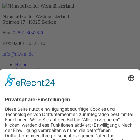
Nährstoffkontor
Westmünsterland
Steinrott 17,
46325 Borken
Fon:
02861 80428-0
Fax: 02861 80428-10
info@nkwm.de
Home
Stellenangebote
Ansprechpartner
Download Flyer
Suchen
Impressum
Datenschutz
Produkte
Dokumentation
Technik
Transporte
Tankaufliegertransporte
Feststofftransporte