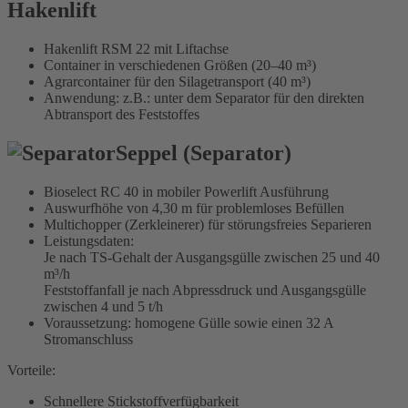
Hakenlift
Hakenlift RSM 22 mit Liftachse
Container in verschiedenen Größen
(20–40 m³)
Agrarcontainer für den Silagetransport
(40 m³)
Anwendung: z.B.: unter dem Separator für den direkten
Abtransport des Feststoffes
Seppel (Separator)
Bioselect RC 40 in mobiler Powerlift Ausführung
Auswurfhöhe von 4,30 m für problemloses Befüllen
Multichopper (Zerkleinerer) für störungsfreies Separieren
Leistungsdaten:
Je nach TS-Gehalt der Ausgangsgülle zwischen 25 und
40
m³/h
Feststoffanfall je nach Abpressdruck und Ausgangsgülle
zwischen
4 und 5 t/h
Voraussetzung: homogene Gülle sowie einen 32 A
Stromanschluss
Vorteile:
Schnellere Stickstoffverfügbarkeit