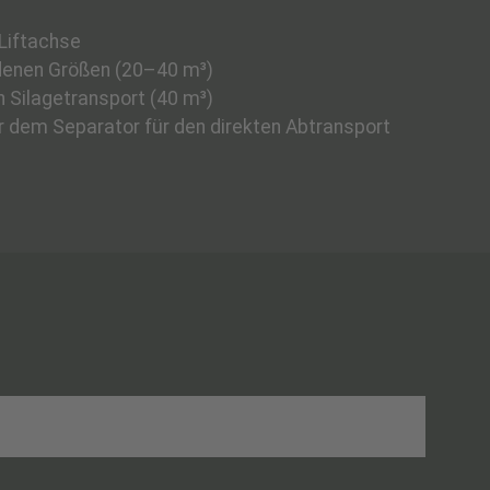
 Liftachse
edenen Größen
(20–40 m³)
n Silagetransport
(40 m³)
r dem Separator für den direkten Abtransport