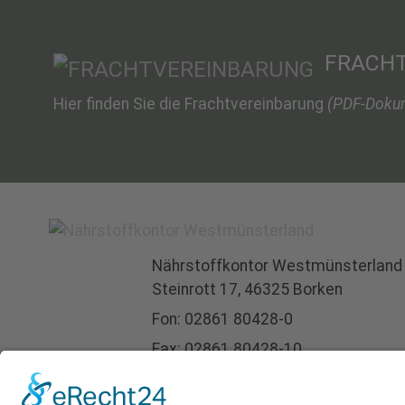
FRACH
Hier finden Sie die Frachtvereinbarung
(PDF-Doku
Nährstoffkontor
Westmünsterland
Steinrott 17,
46325 Borken
Fon:
02861 80428-0
Fax: 02861 80428-10
info@nkwm.de