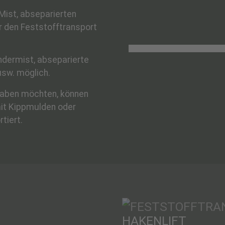
Mist, abseparierten
r den Feststofftransport
ndermist, abseparierte
usw. möglich.
 haben möchten, können
it Kippmulden oder
tiert.
HAKENLIFT