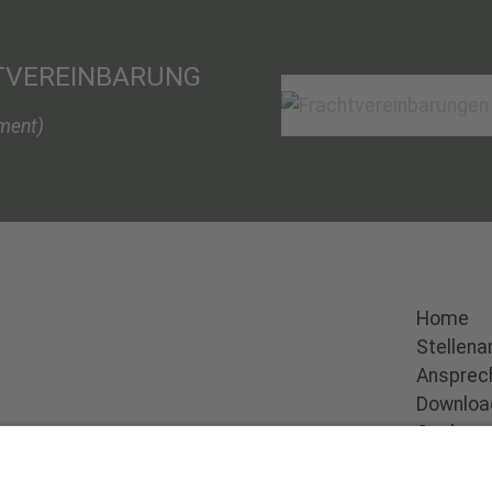
TVEREINBARUNG
ment)
Home
Stellen
Ansprec
Download
Suchen
Impres
Datensc