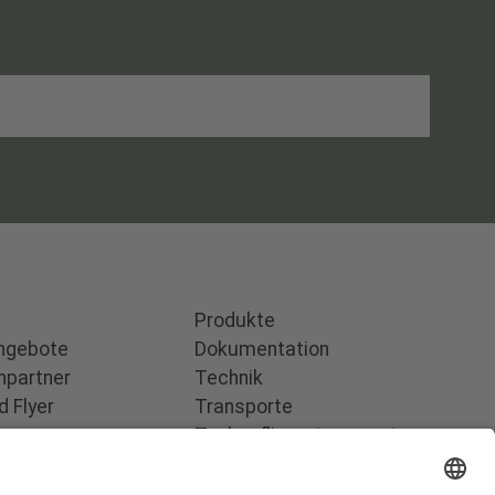
Produkte
angebote
Dokumentation
hpartner
Technik
 Flyer
Transporte
Tankaufliegertransporte
sum
Feststofftransporte
hutz
Hakenlift