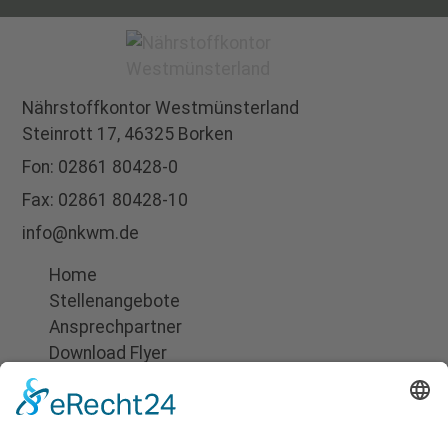
Nährstoffkontor
Westmünsterland
Steinrott 17,
46325 Borken
Fon:
02861 80428-0
Fax: 02861 80428-10
info@nkwm.de
Home
Stellenangebote
Ansprechpartner
Download Flyer
Suchen
Impressum
Datenschutz