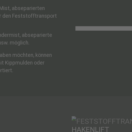
Mist, abseparierten
r den Feststofftransport
ndermist, abseparierte
usw. möglich.
 haben möchten, können
it Kippmulden oder
tiert.
HAKENLIFT