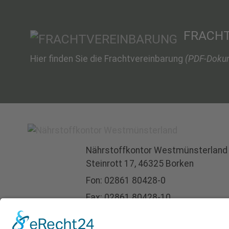
FRACH
Hier finden Sie die Frachtvereinbarung
(PDF-Doku
Nährstoffkontor
Westmünsterland
Steinrott 17,
46325 Borken
Fon:
02861 80428-0
Fax: 02861 80428-10
info@nkwm.de