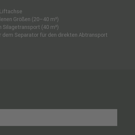
 Liftachse
edenen Größen
(20–40 m³)
n Silagetransport
(40 m³)
r dem Separator für den direkten Abtransport