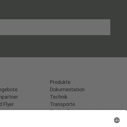
Produkte
angebote
Dokumentation
hpartner
Technik
 Flyer
Transporte
Tankaufliegertransporte
sum
Feststofftransporte
hutz
Hakenlift