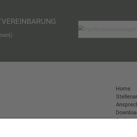
TVEREINBARUNG
ment)
Home
Stellen
Ansprec
Download
Suchen
Impres
Datensc