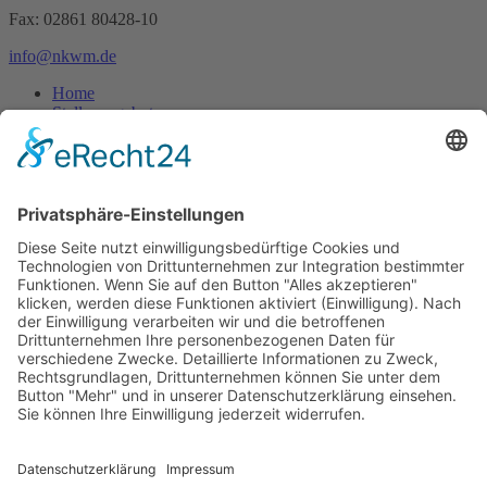
Fax: 02861 80428-10
info@nkwm.de
Home
Stellenangebote
Ansprechpartner
Download Flyer
Suchen
Impressum
Datenschutz
Produkte
Dokumentation
Technik
Transporte
Tankaufliegertransporte
Feststofftransporte
Hakenlift
Transportfässer
Abfalltransporte
Frachtvereinbarung