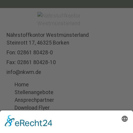
Nährstoffkontor
Westmünsterland
Steinrott 17,
46325 Borken
Fon:
02861 80428-0
Fax: 02861 80428-10
info@nkwm.de
Home
Stellenangebote
Ansprechpartner
Download Flyer
Suchen
Impressum
Datenschutz