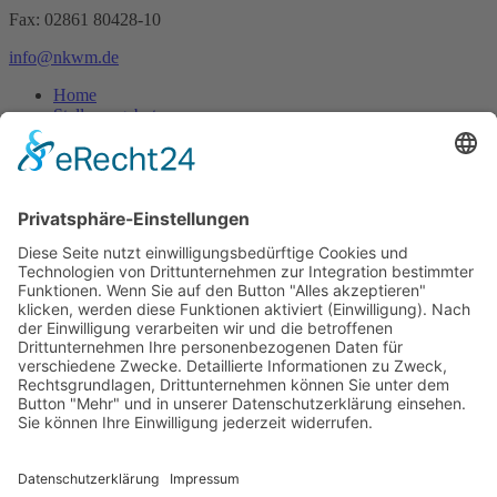
Fax: 02861 80428-10
info@nkwm.de
Home
Stellenangebote
Ansprechpartner
Download Flyer
Suchen
Impressum
Datenschutz
Produkte
Dokumentation
Technik
Transporte
Tankaufliegertransporte
Feststofftransporte
Hakenlift
Transportfässer
Abfalltransporte
Frachtvereinbarung