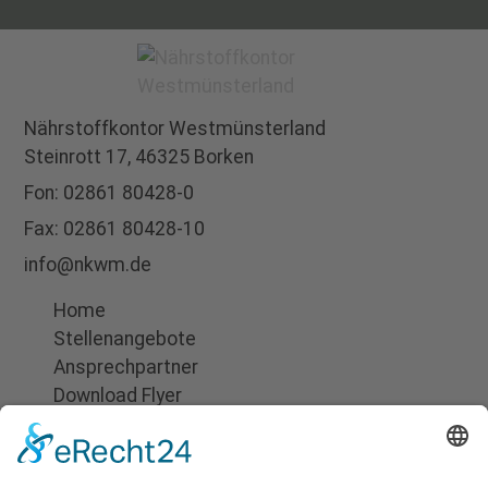
Nährstoffkontor
Westmünsterland
Steinrott 17,
46325 Borken
Fon:
02861 80428-0
Fax: 02861 80428-10
info@nkwm.de
Home
Stellenangebote
Ansprechpartner
Download Flyer
Suchen
Impressum
Datenschutz