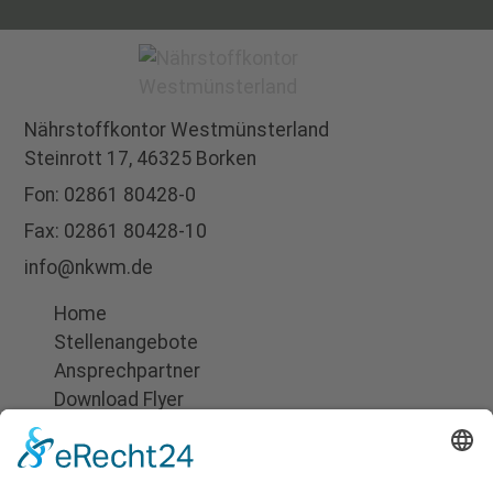
Nährstoffkontor
Westmünsterland
Steinrott 17,
46325 Borken
Fon:
02861 80428-0
Fax: 02861 80428-10
info@nkwm.de
Home
Stellenangebote
Ansprechpartner
Download Flyer
Suchen
Impressum
Datenschutz