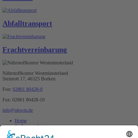
Abfall­transport
Fracht­vereinbarung
Nährstoffkontor
Westmünsterland
Steinrott 17,
46325 Borken
Fon:
02861 80428-0
Fax: 02861 80428-10
info@nkwm.de
Home
Stellenangebote
Ansprechpartner
Download Flyer