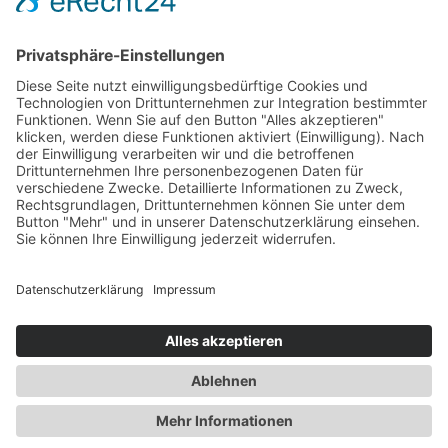
Suchen
Impressum
Datenschutz
Produkte
Dokumentation
Technik
Transporte
Tankaufliegertransporte
Feststofftransporte
Hakenlift
Transportfässer
Abfalltransporte
Frachtvereinbarung
© Gamradt Webdesign